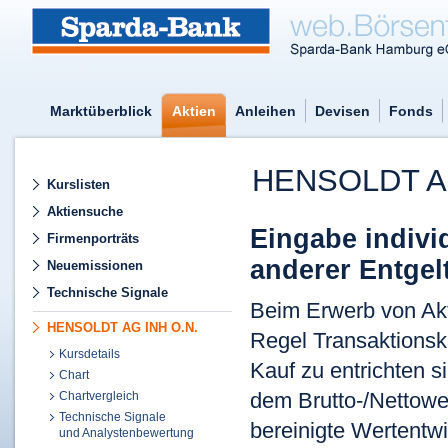
Marktüberblick
Aktien
Anleihen
Devisen
Fonds
HENSOLDT A
Kurslisten
Aktiensuche
Eingabe indivi
Firmenporträts
anderer Entgel
Neuemissionen
Technische Signale
Beim Erwerb von Akti
HENSOLDT AG INH O.N.
Regel Transaktionsk
Kursdetails
Kauf zu entrichten 
Chart
dem Brutto-/Nettower
Chartvergleich
Technische Signale
bereinigte Wertentwi
und Analystenbewertung