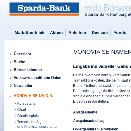
Marktüberblick
Aktien
Anleihen
Devisen
Fonds
VONOVIA SE NAMEN
Übersicht
Suche
Eingabe individueller Gebüh
Börsenkalender
Beim Erwerb von Aktien, Zertifikate
Volkswirtschaftliche Daten
Transaktionskosten, die beim Kauf 
Newsletter
Brutto-/Nettowertentwicklungsrechner
Berücksichtigung sämtlicher Kosten 
VONOVIA SE NA O.N.
sich die Angaben auf die Vergangenh
Ergebnisse darstellen.
Kursdetails
Chart
Anlagesumme:
Chartvergleich
Ausgabeaufschlag:
Technische Signale
und Analystenbewertung
Ordergebühren / Provision: