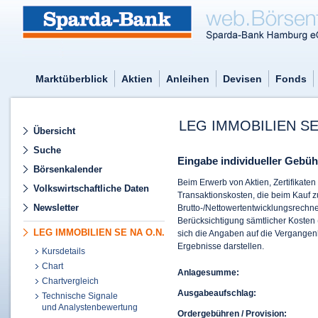
Marktüberblick
Aktien
Anleihen
Devisen
Fonds
LEG IMMOBILIEN SE
Übersicht
Suche
Eingabe individueller Gebüh
Börsenkalender
Beim Erwerb von Aktien, Zertifikate
Volkswirtschaftliche Daten
Transaktionskosten, die beim Kauf 
Newsletter
Brutto-/Nettowertentwicklungsrechner
Berücksichtigung sämtlicher Kosten 
LEG IMMOBILIEN SE NA O.N.
sich die Angaben auf die Vergangenh
Ergebnisse darstellen.
Kursdetails
Chart
Anlagesumme:
Chartvergleich
Ausgabeaufschlag:
Technische Signale
und Analystenbewertung
Ordergebühren / Provision: