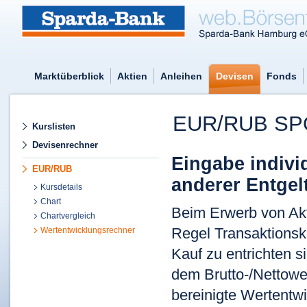
Marktüberblick
Aktien
Anleihen
Devisen
Fonds
EUR/RUB SP
Kurslisten
Devisenrechner
Eingabe indivi
EUR/RUB
anderer Entgel
Kursdetails
Chart
Beim Erwerb von Akti
Chartvergleich
Regel Transaktionsk
Wertentwicklungsrechner
Kauf zu entrichten 
dem Brutto-/Nettower
bereinigte Wertentwi