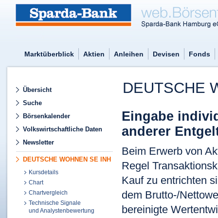
Marktüberblick
Aktien
Anleihen
Devisen
Fonds
DEUTSCHE W
Übersicht
Suche
Eingabe indivi
Börsenkalender
anderer Entgel
Volkswirtschaftliche Daten
Newsletter
Beim Erwerb von Akti
DEUTSCHE WOHNEN SE INH
Regel Transaktionsk
Kursdetails
Kauf zu entrichten 
Chart
dem Brutto-/Nettower
Chartvergleich
Technische Signale
bereinigte Wertentwi
und Analystenbewertung