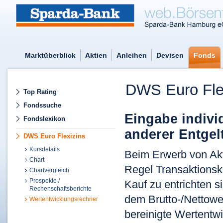
Marktüberblick
Aktien
Anleihen
Devisen
Fonds
DWS Euro Fle
Top Rating
Fondssuche
Eingabe indivi
Fondslexikon
anderer Entgel
DWS Euro Flexizins
Kursdetails
Beim Erwerb von Akti
Chart
Regel Transaktionsk
Chartvergleich
Prospekte /
Kauf zu entrichten 
Rechenschaftsberichte
dem Brutto-/Nettower
Wertentwicklungsrechner
bereinigte Wertentwi