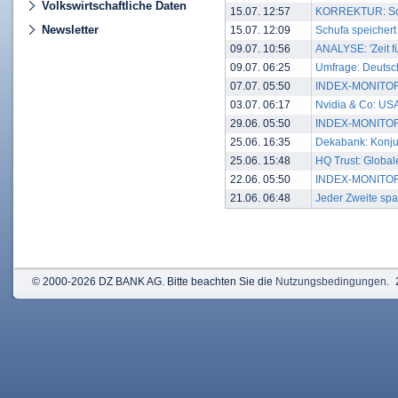
Volkswirtschaftliche Daten
15.07. 12:57
KORREKTUR: Schu
Newsletter
15.07. 12:09
Schufa speichert
09.07. 10:56
ANALYSE: 'Zeit f
09.07. 06:25
Umfrage: Deutsch
07.07. 05:50
INDEX-MONITOR:
03.07. 06:17
Nvidia & Co: USA
29.06. 05:50
INDEX-MONITOR: 
25.06. 16:35
Dekabank: Konjun
25.06. 15:48
HQ Trust: Global
22.06. 05:50
INDEX-MONITOR: 
21.06. 06:48
Jeder Zweite spart
© 2000-2026 DZ BANK AG. Bitte beachten Sie die
Nutzungsbedingungen
.