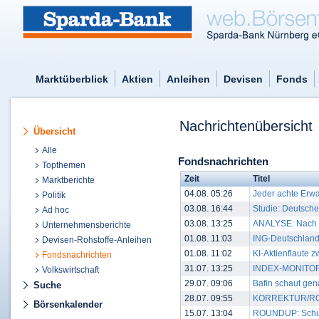
Marktüberblick
Aktien
Anleihen
Devisen
Fonds
Nachrichtenübersicht
Übersicht
Alle
Fondsnachrichten
Topthemen
Zeit
Titel
Marktberichte
04.08. 05:26
Jeder achte Erw
Politik
03.08. 16:44
Studie: Deutsche
Ad hoc
03.08. 13:25
ANALYSE: Nach Re
Unternehmensberichte
01.08. 11:03
ING-Deutschland-
Devisen-Rohstoffe-Anleihen
01.08. 11:02
KI-Aktienflaute 
Fondsnachrichten
31.07. 13:25
INDEX-MONITOR/
Volkswirtschaft
29.07. 09:06
Bafin schaut gen
Suche
28.07. 09:55
KORREKTUR/ROUN
Börsenkalender
15.07. 13:04
ROUNDUP: Schufa