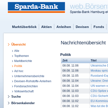
Marktüberblick
Aktien
Anleihen
Devisen
Fonds
Nachrichtenübersicht
Übersicht
Alle
Politik
Topthemen
Zeit
Titel
Marktberichte
08.08. 11:06
Ukrainische D
Politik
08.08. 11:06
Moskau sprich
Ad hoc
08.08. 11:05
Russland-Exp
Unternehmensberichte
08.08. 11:04
Ukraine: Drei
Devisen-Rohstoffe-Anleihen
08.08. 11:04
UN warnen vo
Fondsnachrichten
08.08. 11:03
CDU-Spitze w
Volkswirtschaft
08.08. 11:03
CDU-Sicherhe
Suche
08.08. 11:02
EU-Kommissar
Börsenkalender
08.08. 11:02
Was tut die 