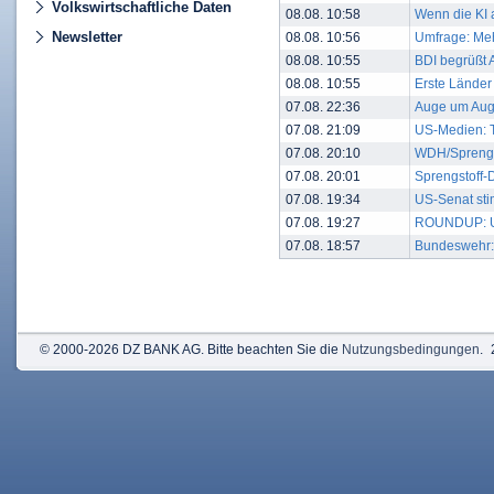
Volkswirtschaftliche Daten
08.08. 10:58
Wenn die KI 
Newsletter
08.08. 10:56
Umfrage: Meh
08.08. 10:55
BDI begrüßt 
08.08. 10:55
Erste Länder
07.08. 22:36
Auge um Auge
07.08. 21:09
US-Medien: T
07.08. 20:10
WDH/Sprengst
07.08. 20:01
Sprengstoff-D
07.08. 19:34
US-Senat sti
07.08. 19:27
ROUNDUP: US-
07.08. 18:57
Bundeswehr: 
© 2000-2026 DZ BANK AG. Bitte beachten Sie die
Nutzungsbedingungen
.