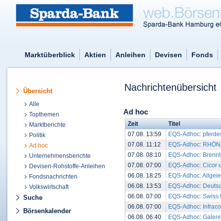
Marktüberblick
Aktien
Anleihen
Devisen
Fonds
Nachrichtenübersicht
Übersicht
Alle
Ad hoc
Topthemen
Zeit
Titel
Marktberichte
07.08. 13:59
EQS-Adhoc: pferdew
Politik
07.08. 11:12
EQS-Adhoc: RHÖN-KL
Ad hoc
07.08. 08:10
EQS-Adhoc: Brenntag
Unternehmensberichte
07.08. 07:00
EQS-Adhoc: Cicor un
Devisen-Rohstoffe-Anleihen
06.08. 18:25
EQS-Adhoc: Allgeier
Fondsnachrichten
06.08. 13:53
EQS-Adhoc: Deutsch
Volkswirtschaft
06.08. 07:00
EQS-Adhoc: Swiss R
Suche
06.08. 07:00
EQS-Adhoc: Infracor
Börsenkalender
06.08. 06:40
EQS-Adhoc: Galenica