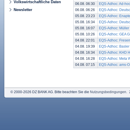
Volkswirtschaftliche Daten
06.08. 06:30
EQS-Adhoc: Ad-hoc-
Newsletter
06.08. 06:26
EQS-Adhoc: Deutsch
05.08. 23:23
EQS-Adhoc: Enapter 
05.08. 16:34
EQS-Adhoc: Deutsch
05.08. 16:07
EQS-Adhoc: Müller - 
05.08. 10:26
EQS-Adhoc: GEA Gro
04.08. 22:01
EQS-Adhoc: Freseni
04.08. 19:39
EQS-Adhoc: Basler 
04.08. 16:34
EQS-Adhoc: KHD Hu
04.08. 16:28
EQS-Adhoc: Meta Wo
04.08. 07:15
EQS-Adhoc: ams-OS
© 2000-2026 DZ BANK AG. Bitte beachten Sie die
Nutzungsbedingungen
.