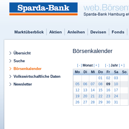
Marktüberblick
Aktien
Anleihen
Devisen
Fonds
Börsenkalender
Übersicht
Suche
[ - ]
Monat
[ + ]
[ - ]
Jahr
[ + ]
Börsenkalender
Mo
Di
Mi
Do
Fr
Sa
So
Volkswirtschaftliche Daten
01
02
03
Newsletter
05
06
07
08
09
10
12
13
14
15
16
17
19
20
21
22
23
24
26
27
28
29
30
31