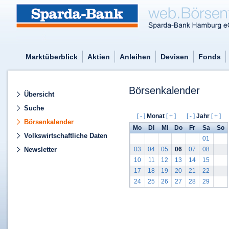
Marktüberblick
Aktien
Anleihen
Devisen
Fonds
Börsenkalender
Übersicht
Suche
[ - ]
Monat
[ + ]
[ - ]
Jahr
[ + ]
Börsenkalender
Mo
Di
Mi
Do
Fr
Sa
So
Volkswirtschaftliche Daten
01
Newsletter
03
04
05
06
07
08
10
11
12
13
14
15
17
18
19
20
21
22
24
25
26
27
28
29