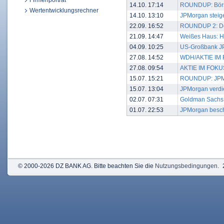
Firmenporträt
14.10. 17:14
ROUNDUP: Börse
Wertentwicklungsrechner
14.10. 13:10
JPMorgan steige
22.09. 16:52
ROUNDUP 2: Der 
21.09. 14:47
Weißes Haus: H
04.09. 10:25
US-Großbank JP
27.08. 14:52
WDH/AKTIE IM F
27.08. 09:54
AKTIE IM FOKUS
15.07. 15:21
ROUNDUP: JPMorg
15.07. 13:04
JPMorgan verdi
02.07. 07:31
Goldman Sachs e
01.07. 22:53
JPMorgan beschl
© 2000-2026 DZ BANK AG. Bitte beachten Sie die
Nutzungsbedingungen
.