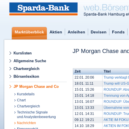
Marktüberblick
Aktien
Anleihen
Devisen
Fonds
JP Morgan Chase an
Kurslisten
Allgemeine Suche
Chartvergleich
Zeit
Titel
Börsenlexikon
22.01. 20:06
Trump verklagt
18.01. 11:11
Trump will US-
JP Morgan Chase and Co
15.01. 15:26
ROUNDUP: Absch
Kursdetails
15.01. 14:18
Trennung von A
Chart
13.01. 16:07
ROUNDUP: Über
Chartvergleich
13.01. 13:33
Übernahme von 
Technische Signale
12.01. 14:31
ROUNDUP: Trump 
und Analystenbewertung
09.12. 19:21
AKTIE IM FOKUS
Nachrichten
14.10. 18:29
AKTIEN IM FOKUS