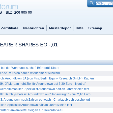
Zertifikate
Nachrichten
Musterdepot
Hilfe
Sitemap
ARER SHARES EO -,01
g bei der Wohnungssuche? BGH prüft Klage
nde im Osten haben wieder mehr Auswahl
rch: Aroundtown SA (von First Berlin Equity Research GmbH): Kaufen
 JPMorgan hebt Ziel für Aroundtown auf 3,30 Euro - 'Neutral'
beimmobilien-Spezialist Aroundtown hält an Jahreszielen fest
 Barclays belässt Aroundtown auf 'Underweight' - Ziel 2,10 Euro
: Aroundtown nach Zahlen schwach - Chartausbruch gescheitert
ien-Spezialist Aroundtown hält an Jahreszielen fest
furter Bankenviertel steigen auf Rekordniveau