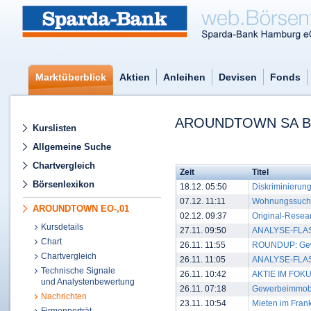
Marktüberblick
Aktien
Anleihen
Devisen
Fonds
AROUNDTOWN SA BE
Kurslisten
Allgemeine Suche
Chartvergleich
Zeit
Titel
Börsenlexikon
18.12. 05:50
Diskriminierun
07.12. 11:11
Wohnungssuche
AROUNDTOWN EO-,01
02.12. 09:37
Original-Resea
Kursdetails
27.11. 09:50
ANALYSE-FLASH:
Chart
26.11. 11:55
ROUNDUP: Gewer
Chartvergleich
26.11. 11:05
ANALYSE-FLASH:
Technische Signale
26.11. 10:42
AKTIE IM FOKUS
und Analystenbewertung
26.11. 07:18
Gewerbeimmobil
Nachrichten
23.11. 10:54
Mieten im Frank