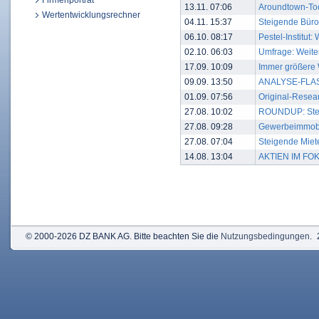
Firmenporträt
13.11. 07:06
Aroundtown-Toc
Wertentwicklungsrechner
04.11. 15:37
Steigende Büro
06.10. 08:17
Pestel-Institu
02.10. 06:03
Umfrage: Weite
17.09. 10:09
Immer größere
09.09. 13:50
ANALYSE-FLASH:
01.09. 07:56
Original-Resea
27.08. 10:02
ROUNDUP: Steig
27.08. 09:28
Gewerbeimmobi
27.08. 07:04
Steigende Miete
14.08. 13:04
AKTIEN IM FOKU
© 2000-2026 DZ BANK AG. Bitte beachten Sie die
Nutzungsbedingungen
.