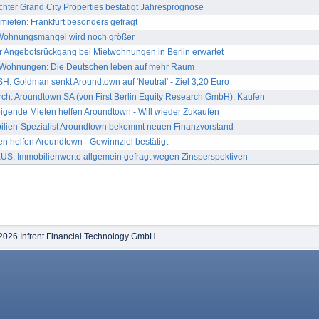
hter Grand City Properties bestätigt Jahresprognose
mieten: Frankfurt besonders gefragt
t: Wohnungsmangel wird noch größer
r Angebotsrückgang bei Mietwohnungen in Berlin erwartet
 Wohnungen: Die Deutschen leben auf mehr Raum
 Goldman senkt Aroundtown auf 'Neutral' - Ziel 3,20 Euro
rch: Aroundtown SA (von First Berlin Equity Research GmbH): Kaufen
ende Mieten helfen Aroundtown - Will wieder Zukaufen
lien-Spezialist Aroundtown bekommt neuen Finanzvorstand
n helfen Aroundtown - Gewinnziel bestätigt
S: Immobilienwerte allgemein gefragt wegen Zinsperspektiven
2026 Infront Financial Technology GmbH