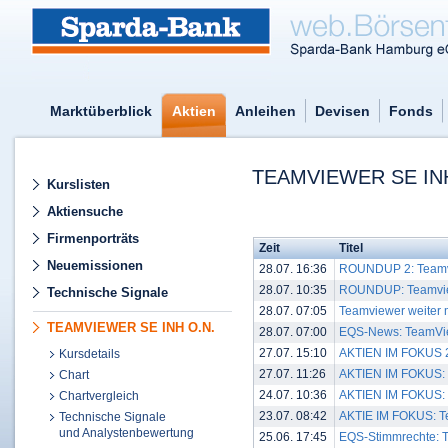
Marktüberblick
Aktien
Anleihen
Devisen
Fonds
TEAMVIEWER SE IN
Kurslisten
Aktiensuche
Firmenporträts
Zeit
Titel
Neuemissionen
28.07. 16:36
ROUNDUP 2: Teamvie
28.07. 10:35
ROUNDUP: Teamviewe
Technische Signale
28.07. 07:05
Teamviewer weiter 
TEAMVIEWER SE INH O.N.
28.07. 07:00
EQS-News: TeamVie
27.07. 15:10
AKTIEN IM FOKUS 2:
Kursdetails
27.07. 11:26
AKTIEN IM FOKUS: S
Chart
24.07. 10:36
AKTIEN IM FOKUS: S
Chartvergleich
23.07. 08:42
AKTIE IM FOKUS: T
Technische Signale
und Analystenbewertung
25.06. 17:45
EQS-Stimmrechte: 