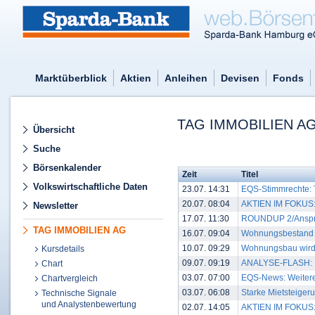
Marktüberblick
Aktien
Anleihen
Devisen
Fonds
TAG IMMOBILIEN AG
Übersicht
Suche
Börsenkalender
Zeit
Titel
Volkswirtschaftliche Daten
23.07. 14:31
EQS-Stimmrechte: 
20.07. 08:04
AKTIEN IM FOKUS: C
Newsletter
17.07. 11:30
ROUNDUP 2/Anspruc
TAG IMMOBILIEN AG
16.07. 09:04
Wohnungsbestand w
10.07. 09:29
Wohnungsbau wird i
Kursdetails
09.07. 09:19
ANALYSE-FLASH: Ber
Chart
03.07. 07:00
EQS-News: Weiteres
Chartvergleich
03.07. 06:08
Starke Mietsteiger
Technische Signale
und Analystenbewertung
02.07. 14:05
AKTIEN IM FOKUS: G