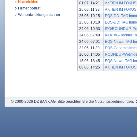
Nachrichten
01.07. 14:21
AKTIEN IM FOKUS:
Firmenporträt
25.06. 11:33
AKTIEN IM FOKUS: V
Wertentwicklungsrechner
25.06. 10:15
EQS-DD: TAG Immob
25.06. 10:10
EQS-DD: TAG Immob
24.06. 10:53
IPO/ROUNDUP: Poln
24.06. 07:40
IPO/TAG-Tochter Ro
24.06. 07:01
EQS-News: TAG Immo
22.06. 11:39
EQS-Gesamtstimmre
16.06. 14:05
ROUNDUP/Weniger 
15.06. 18:45
EQS-News: TAG Immo
08.06. 14:25
AKTIEN IM FOKUS: Z
© 2000-2026 DZ BANK AG. Bitte beachten Sie die
Nutzungsbedingungen
.