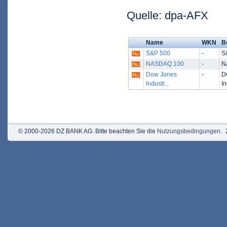
Quelle: dpa-AFX
Name
WKN
B
S&P 500
-
S
NASDAQ 100
-
N
Dow Jones
-
D
Industr...
I
© 2000-2026 DZ BANK AG. Bitte beachten Sie die
Nutzungsbedingungen
.