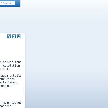
d steuerliche
- Resolution
e aus.
Tagen erteilt
für einen
s Parlament
rengere
r mehr gebaut
päische