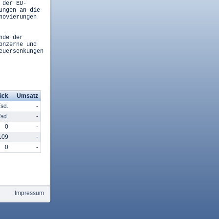
 der EU-
ungen an die
novierungen
nde der
onzerne und
euersenkungen
ück
Umsatz
Tsd.
-
Tsd.
-
0
-
109
-
0
-
Impressum