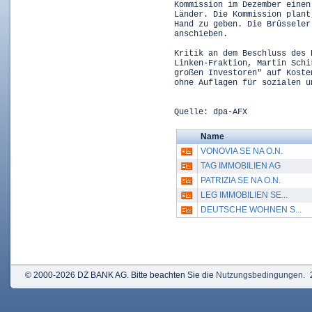
Kommission im Dezember einen
Länder. Die Kommission plant
Hand zu geben. Die Brüsseler
anschieben.
Kritik an dem Beschluss des 
Linken-Fraktion, Martin Schi
großen Investoren" auf Koste
ohne Auflagen für sozialen u
Quelle: dpa-AFX
Name
VONOVIA SE NA O.N.
TAG IMMOBILIEN AG
PATRIZIA SE NA O.N.
LEG IMMOBILIEN SE...
DEUTSCHE WOHNEN S...
© 2000-2026 DZ BANK AG. Bitte beachten Sie die
Nutzungsbedingungen
.