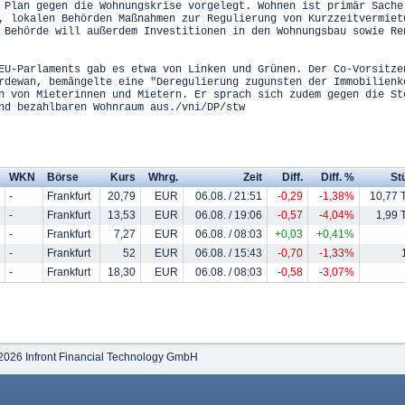
 Plan gegen die Wohnungskrise vorgelegt. Wohnen ist primär Sache
, lokalen Behörden Maßnahmen zur Regulierung von Kurzzeitvermiet
 Behörde will außerdem Investitionen in den Wohnungsbau sowie Re
EU-Parlaments gab es etwa von Linken und Grünen. Der Co-Vorsitze
rdewan, bemängelte eine "Deregulierung zugunsten der Immobilienk
n von Mieterinnen und Mietern. Er sprach sich zudem gegen die St
nd bezahlbaren Wohnraum aus./vni/DP/stw
WKN
Börse
Kurs
Whrg.
Zeit
Diff.
Diff. %
St
-
Frankfurt
20,79
EUR
06.08. / 21:51
-0,29
-1,38%
10,77 
-
Frankfurt
13,53
EUR
06.08. / 19:06
-0,57
-4,04%
1,99 
-
Frankfurt
7,27
EUR
06.08. / 08:03
+0,03
+0,41%
-
Frankfurt
52
EUR
06.08. / 15:43
-0,70
-1,33%
-
Frankfurt
18,30
EUR
06.08. / 08:03
-0,58
-3,07%
2026 Infront Financial Technology GmbH