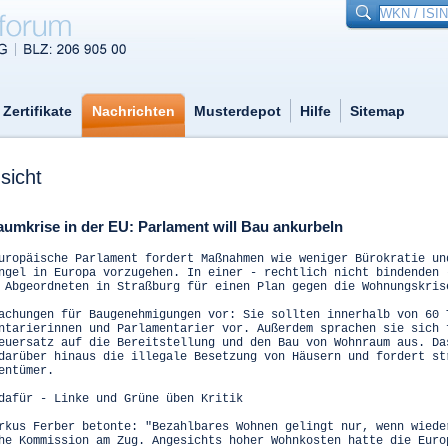
Zertifikate
Nachrichten
Musterdepot
Hilfe
Sitemap
sicht
aumkrise in der EU: Parlament will Bau ankurbeln
uropäische Parlament fordert Maßnahmen wie weniger Bürokratie un
ngel in Europa vorzugehen. In einer - rechtlich nicht bindenden 
 Abgeordneten in Straßburg für einen Plan gegen die Wohnungskris
achungen für Baugenehmigungen vor: Sie sollten innerhalb von 60 
ntarierinnen und Parlamentarier vor. Außerdem sprachen sie sich 
euersatz auf die Bereitstellung und den Bau von Wohnraum aus. Da
darüber hinaus die illegale Besetzung von Häusern und fordert st
entümer.
dafür - Linke und Grüne üben Kritik
rkus Ferber betonte: "Bezahlbares Wohnen gelingt nur, wenn wiede
he Kommission am Zug. Angesichts hoher Wohnkosten hatte die Euro