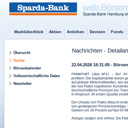
Marktüberblick
Aktien
Anleihen
Devisen
Fonds
Nachrichten - Detailan
Übersicht
Suche
22.04.2026 18:31:05 - Börse
Börsenkalender
FRANKFURT (dpa-AFX) - Der O
Volkswirtschaftliche Daten
profitiert. Die Kapitalmärkte waren g
auf globale Wirtschaftsketten, wie 
Newsletter
der von Flatex registrieren Kundenk
durchschnittliche Provision pro Tra
in Anspruch. Im ersten Quartal erzie
Der Umsatz von Flatex stieg im erste
von gestiegenen Provisionserträge, 
Gewinn um 28 Prozent auf fast 54 Mi
Anleger zeigten sich erfreut. Die Fl