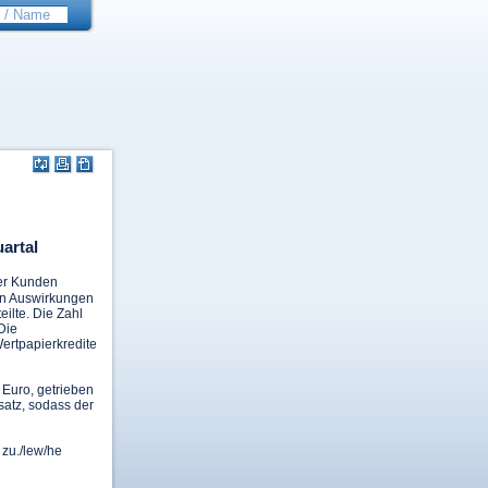
artal
er Kunden
eren Auswirkungen
ilte. Die Zahl
Die
ertpapierkredite
 Euro, getrieben
satz, sodass der
 zu./lew/he