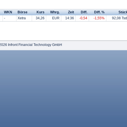
WKN
Börse
Kurs
Whrg.
Zeit
Diff.
Diff. %
Stüc
-
Xetra
34,26
EUR
14:36
-0,54
-1,55%
92,08 Tsd
2026 Infront Financial Technology GmbH