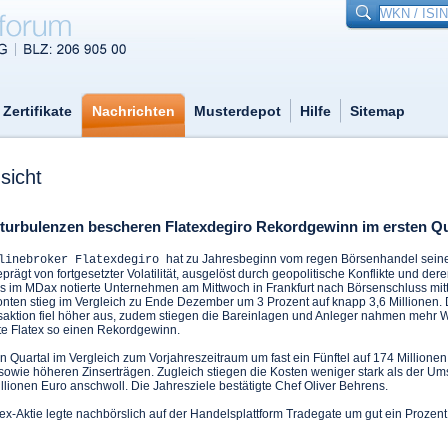
Zertifikate
Nachrichten
Musterdepot
Hilfe
Sitemap
sicht
nturbulenzen bescheren Flatexdegiro Rekordgewinn im ersten Qu
hat zu Jahresbeginn vom regen Börsenhandel sein
nlinebroker Flatexdegiro
eprägt von fortgesetzter Volatilität, ausgelöst durch geopolitische Konflikte und d
das im MDax
notierte Unternehmen am Mittwoch in Frankfurt nach Börsenschluss mitte
onten stieg im Vergleich zu Ende Dezember um 3 Prozent auf knapp 3,6 Millionen. 
nsaktion fiel höher aus, zudem stiegen die Bareinlagen und Anleger nahmen mehr W
lte Flatex so einen Rekordgewinn.
n Quartal im Vergleich zum Vorjahreszeitraum um fast ein Fünftel auf 174 Millionen
sowie höheren Zinserträgen. Zugleich stiegen die Kosten weniger stark als der Um
llionen Euro anschwoll. Die Jahresziele bestätigte Chef Oliver Behrens.
atex-Aktie legte nachbörslich auf der Handelsplattform Tradegate um gut ein Prozent