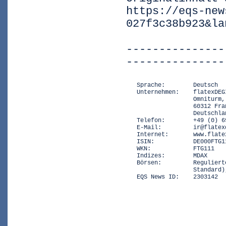
https://eqs-new
027f3c38b923&la
---------------
---------------
   Sprache:        Deutsch

   Unternehmen:    flatexDEGI
                   Omniturm,
                   60312 Fra
                   Deutschlan
   Telefon:        +49 (0) 69
   E-Mail:         ir@flatexd
   Internet:       www.flatex
   ISIN:           DE000FTG11
   WKN:            FTG111

   Indizes:        MDAX

   Börsen:         Reguliert
                   Standard)
   EQS News ID:    2303142