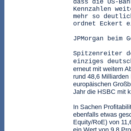
dass die US-Ban
Kennzahlen weit
mehr so deutlic
ordnet Eckert e
JPMorgan beim G
Spitzenreiter d
einziges deuts
erneut mit weitem 
rund 48,6 Milliarde
europäischen Großba
Jahr die HSBC
mit 
In Sachen Profitabi
ebenfalls etwas gesc
Equity/RoE) von 11,
ein Wert von 9,8 Pro