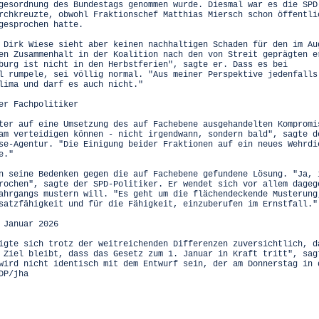
gesordnung des Bundestags genommen wurde. Diesmal war es die SPD
rchkreuzte, obwohl Fraktionschef Matthias Miersch schon öffentli
gesprochen hatte.
 Dirk Wiese sieht aber keinen nachhaltigen Schaden für den im Au
en Zusammenhalt in der Koalition nach den von Streit geprägten e
burg ist nicht in den Herbstferien", sagte er. Dass es bei
l rumpele, sei völlig normal. "Aus meiner Perspektive jedenfalls
lima und darf es auch nicht."
er Fachpolitiker
ter auf eine Umsetzung des auf Fachebene ausgehandelten Kompromi
am verteidigen können - nicht irgendwann, sondern bald", sagte d
se-Agentur. "Die Einigung beider Fraktionen auf ein neues Wehrdi
e."
n seine Bedenken gegen die auf Fachebene gefundene Lösung. "Ja, 
rochen", sagte der SPD-Politiker. Er wendet sich vor allem dageg
ahrgangs mustern will. "Es geht um die flächendeckende Musterung
satzfähigkeit und für die Fähigkeit, einzuberufen im Ernstfall."
 Januar 2026
igte sich trotz der weitreichenden Differenzen zuversichtlich, d
 Ziel bleibt, dass das Gesetz zum 1. Januar in Kraft tritt", sag
wird nicht identisch mit dem Entwurf sein, der am Donnerstag in 
DP/jha