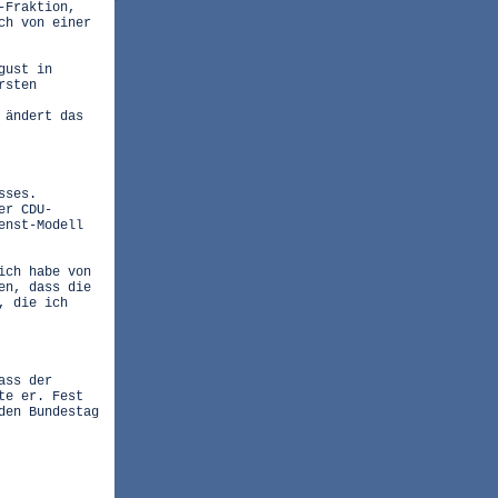
-Fraktion,
ch von einer
gust in
rsten
 ändert das
sses.
er CDU-
enst-Modell
ich habe von
en, dass die
, die ich
ass der
te er. Fest
den Bundestag