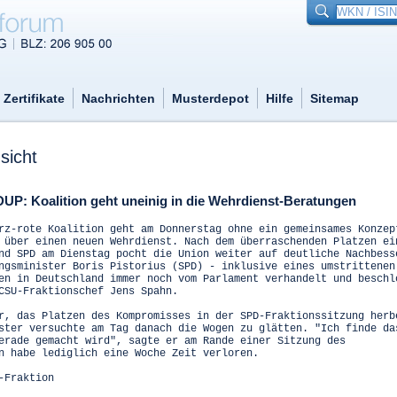
Zertifikate
Nachrichten
Musterdepot
Hilfe
Sitemap
sicht
UP: Koalition geht uneinig in die Wehrdienst-Beratungen
rz-rote Koalition geht am Donnerstag ohne ein gemeinsames Konzep
 über einen neuen Wehrdienst. Nach dem überraschenden Platzen ei
nd SPD am Dienstag pocht die Union weiter auf deutliche Nachbess
ngsminister Boris Pistorius (SPD) - inklusive eines umstrittenen
en in Deutschland immer noch vom Parlament verhandelt und beschl
CSU-Fraktionschef Jens Spahn.
r, das Platzen des Kompromisses in der SPD-Fraktionssitzung herb
ster versuchte am Tag danach die Wogen zu glätten. "Ich finde da
erade gemacht wird", sagte er am Rande einer Sitzung des
n habe lediglich eine Woche Zeit verloren.
-Fraktion