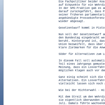
Die Fachpolitiker beider Koa
auf Eckpunkte für ein Wehrdi
In der SPD-Fraktion gab es a
darauf zurückgeführt, dass P
seiner früheren parlamentari
angekündigte Pressekonferenz
wieder abgesagt.
Gesetzentwurf kommt in Pisto
Nun soll der Gesetzentwurf a
den Bundestag eingebracht we
beruht. Hintergrund ist, das
Union bezweifelt, dass über 
klare Zielmarken für die Anw
Söder für Alternativen zum L
In diesem Fall soll automati
Teil eines Jahrgangs gemuste
Meinung, dass ein Losverfahr
möglichen Klagen auch vor de
Ganz einig scheint sich die 
Alternativen. Ein Losverfahr
vielleicht lassen sich noch 
Wie bei der Richterwahl - mi
Mit dem Streit um den Wehrdi
sie eigentlich überwunden gl
Juli. Damals führte wachsend