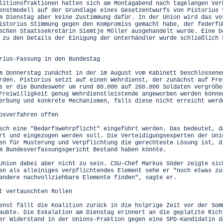
litionsfraktionen hatten sich am Montagabend nach tagelangen Ver
enstmodell auf der Grundlage eines Gesetzentwurfs von Pistorius 
m Dienstag aber keine Zustimmung dafür. In der Union wird das vo
istorius Stimmung gegen den Kompromiss gemacht habe, der federfü
schen Staatssekretärin Siemtje Möller ausgehandelt wurde. Eine b
 zu den Details der Einigung der Unterhändler wurde schließlich 
rius-Fassung in den Bundestag
m Donnerstag zunächst in der im August vom Kabinett beschlossene
rden. Pistorius setzt auf einen Wehrdienst, der zunächst auf Fre
s er die Bundeswehr um rund 80.000 auf 260.000 Soldaten vergröße
Freiwilligkeit genug Wehrdienstleistende angeworben werden könne
erbung und konkrete Mechanismen, falls diese nicht erreicht werd
osverfahren offen
sch eine "Bedarfswehrpflicht" eingeführt werden. Das bedeutet, d
rt und eingezogen werden soll. Die Verteidigungsexperten der Uni
en für Musterung und Verpflichtung die gerechteste Lösung ist, d
m Bundesverfassungsgericht Bestand haben könnte.
Union dabei aber nicht zu sein. CSU-Chef Markus Söder zeigte sic
en als alleiniges verpflichtendes Element sehe er "noch etwas zu
andere nachvollziehbare Elemente finden", sagte er.
t vertauschten Rollen
enst fällt die Koalition zurück in die holprige Zeit vor der Som
aubte. Die Eskalation am Dienstag erinnert an die geplatzte Rich
er Widerstand in der Unions-Fraktion gegen eine SPD-Kandidatin d