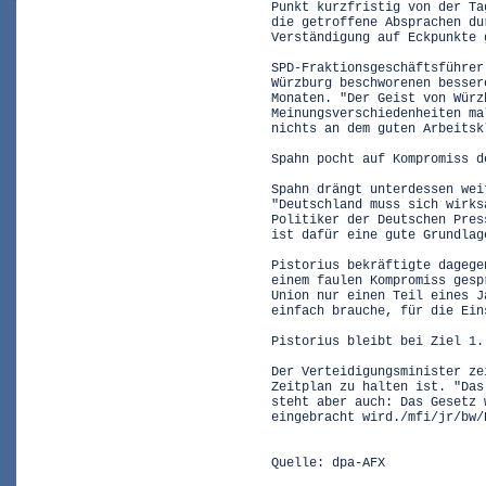
Punkt kurzfristig von der Ta
die getroffene Absprachen du
Verständigung auf Eckpunkte 
SPD-Fraktionsgeschäftsführer
Würzburg beschworenen besser
Monaten. "Der Geist von Würz
Meinungsverschiedenheiten ma
nichts an dem guten Arbeitsk
Spahn pocht auf Kompromiss d
Spahn drängt unterdessen wei
"Deutschland muss sich wirks
Politiker der Deutschen Pres
ist dafür eine gute Grundlag
Pistorius bekräftigte dagege
einem faulen Kompromiss gesp
Union nur einen Teil eines J
einfach brauche, für die Ein
Pistorius bleibt bei Ziel 1.
Der Verteidigungsminister ze
Zeitplan zu halten ist. "Das
steht aber auch: Das Gesetz 
eingebracht wird./mfi/jr/bw/
Quelle: dpa-AFX