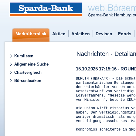
Marktüberblick
Aktien
Anleihen
Devisen
Fonds
Nachrichten - Detailan
Kurslisten
Allgemeine Suche
15.10.2025 17:15:16 - ROUND
Chartvergleich
BERLIN (dpa-AFX) - Die schwa
Börsenlexikon
parlamentarischen Beratungen
der Unterhändler von Union u
Gesetzentwurf von Verteidigu
Losverfahrens. "Gesetze werd
von Ministern", betonte CDU/
Die Union wirft Pistorius vo
haben. Der Verteidigungsmini
weniger dramatisch, als es g
Verteidigungsausschusses. Ma
Kompromiss scheiterte in SPD