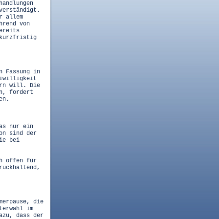
handlungen
verständigt.
r allem
hrend von
ereits
kurzfristig
n Fassung in
iwilligkeit
rn will. Die
n, fordert
en.
as nur ein
on sind der
ie bei
h offen für
rückhaltend,
merpause, die
terwahl im
azu, dass der