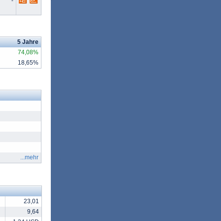
-
5 Jahre
74,08%
18,65%
...mehr
23,01
9,64