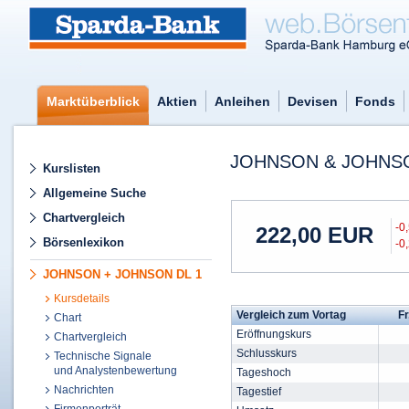
Marktüberblick
Aktien
Anleihen
Devisen
Fonds
JOHNSON & JOHNSO
Kurslisten
Allgemeine Suche
Chartvergleich
-0
222,00
EUR
Börsenlexikon
-0
JOHNSON + JOHNSON DL 1
Kursdetails
Vergleich zum Vortag
Fr
Chart
Eröffnungskurs
Chartvergleich
Schlusskurs
Technische Signale
und Analystenbewertung
Tageshoch
Nachrichten
Tagestief