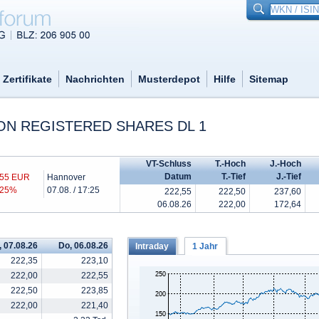
Zertifikate
Nachrichten
Musterdepot
Hilfe
Sitemap
N REGISTERED SHARES DL 1
VT-Schluss
T.-Hoch
J.-Hoch
Datum
T.-Tief
J.-Tief
,55 EUR
Hannover
,25%
07.08. / 17:25
222,55
222,50
237,60
06.08.26
222,00
172,64
, 07.08.26
Do, 06.08.26
Intraday
1 Jahr
222,35
223,10
222,00
222,55
222,50
223,85
222,00
221,40