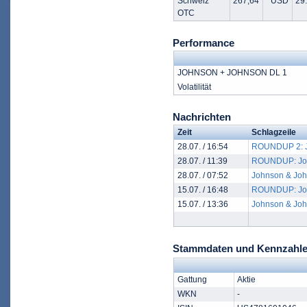
Schweiz
267,64
USD
29.
OTC
Performance
JOHNSON + JOHNSON DL 1
Volatilität
Nachrichten
Zeit
Schlagzeile
28.07. / 16:54
ROUNDUP 2: Jo
28.07. / 11:39
ROUNDUP: John
28.07. / 07:52
Johnson & John
15.07. / 16:48
ROUNDUP: Johns
15.07. / 13:36
Johnson & John
Stammdaten und Kennzahl
Gattung
Aktie
WKN
-