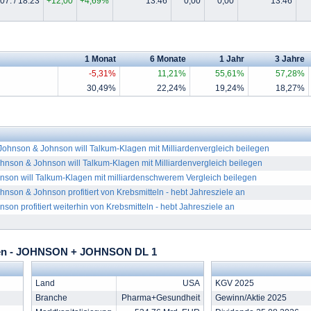
07. / 18:23
+12,00
+4,69%
13:46
0,00
0,00
13:46
1 Monat
6 Monate
1 Jahr
3 Jahre
-5,31%
11,21%
55,61%
57,28%
30,49%
22,24%
19,24%
18,27%
hnson & Johnson will Talkum-Klagen mit Milliardenvergleich beilegen
son & Johnson will Talkum-Klagen mit Milliardenvergleich beilegen
son will Talkum-Klagen mit milliardenschwerem Vergleich beilegen
on & Johnson profitiert von Krebsmitteln - hebt Jahresziele an
son profitiert weiterhin von Krebsmitteln - hebt Jahresziele an
en - JOHNSON + JOHNSON DL 1
Land
USA
KGV 2025
Branche
Pharma+Gesundheit
Gewinn/Aktie 2025