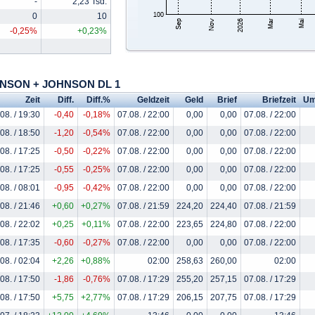
-
2,23 Tsd.
0
10
-0,25%
+0,23%
OHNSON + JOHNSON DL 1
Zeit
Diff.
Diff.%
Geldzeit
Geld
Brief
Briefzeit
Um
08. / 19:30
-0,40
-0,18%
07.08. / 22:00
0,00
0,00
07.08. / 22:00
08. / 18:50
-1,20
-0,54%
07.08. / 22:00
0,00
0,00
07.08. / 22:00
08. / 17:25
-0,50
-0,22%
07.08. / 22:00
0,00
0,00
07.08. / 22:00
08. / 17:25
-0,55
-0,25%
07.08. / 22:00
0,00
0,00
07.08. / 22:00
08. / 08:01
-0,95
-0,42%
07.08. / 22:00
0,00
0,00
07.08. / 22:00
08. / 21:46
+0,60
+0,27%
07.08. / 21:59
224,20
224,40
07.08. / 21:59
08. / 22:02
+0,25
+0,11%
07.08. / 22:00
223,65
224,80
07.08. / 22:00
08. / 17:35
-0,60
-0,27%
07.08. / 22:00
0,00
0,00
07.08. / 22:00
08. / 02:04
+2,26
+0,88%
02:00
258,63
260,00
02:00
08. / 17:50
-1,86
-0,76%
07.08. / 17:29
255,20
257,15
07.08. / 17:29
08. / 17:50
+5,75
+2,77%
07.08. / 17:29
206,15
207,75
07.08. / 17:29