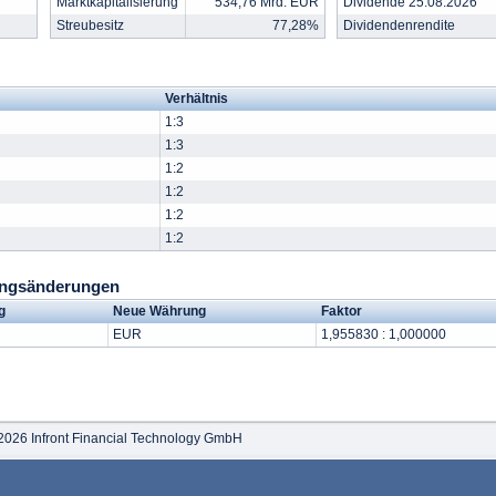
Marktkapitalisierung
534,76 Mrd. EUR
Dividende 25.08.2026
Streubesitz
77,28%
Dividendenrendite
Verhältnis
1:3
1:3
1:2
1:2
1:2
1:2
ungsänderungen
g
Neue Währung
Faktor
EUR
1,955830 : 1,000000
2026 Infront Financial Technology GmbH