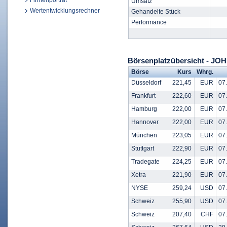
Firmenporträt
Umsatz
Wertentwicklungsrechner
Gehandelte Stück
Performance
Börsenplatzübersicht - J
Börse
Kurs
Whrg.
Düsseldorf
221,45
EUR
07.
Frankfurt
222,60
EUR
07.
Hamburg
222,00
EUR
07.
Hannover
222,00
EUR
07.
München
223,05
EUR
07.
Stuttgart
222,90
EUR
07.
Tradegate
224,25
EUR
07.
Xetra
221,90
EUR
07.
NYSE
259,24
USD
07.
Schweiz
255,90
USD
07.
Schweiz
207,40
CHF
07.