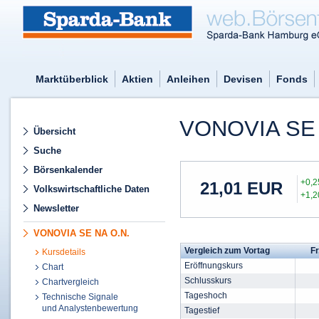
Marktüberblick
Aktien
Anleihen
Devisen
Fonds
VONOVIA SE
Übersicht
Suche
Börsenkalender
+0,
21,01
EUR
Volkswirtschaftliche Daten
+1,
Newsletter
VONOVIA SE NA O.N.
Vergleich zum Vortag
Fr
Kursdetails
Eröffnungskurs
Chart
Schlusskurs
Chartvergleich
Tageshoch
Technische Signale
und Analystenbewertung
Tagestief