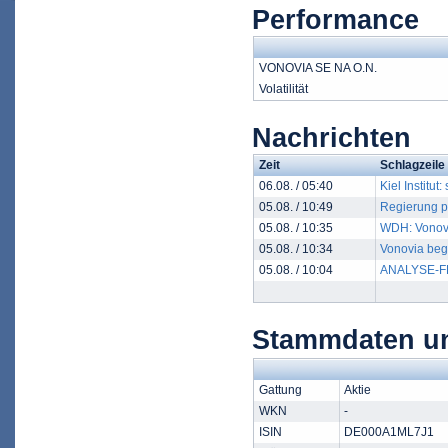
Performance
VONOVIA SE NA O.N.
Volatilität
Nachrichten
Zeit
Schlagzeile
06.08. / 05:40
Kiel Institu
05.08. / 10:49
Regierung p
05.08. / 10:35
WDH: Vonovi
05.08. / 10:34
Vonovia beg
05.08. / 10:04
ANALYSE-FLA
Stammdaten un
Gattung
Aktie
WKN
-
ISIN
DE000A1ML7J1