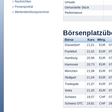
Nachrichten
Umsatz
Firmenporträt
Gehandelte Stück
Wertentwicklungsrechner
Performance
Börsenplatzüb
Börse
Kurs
Whrg.
Düsseldorf
21,01
EUR
07
Frankfurt
21,02
EUR
07
Hamburg
20,98
EUR
07
Hannover
20,73
EUR
07
München
21,08
EUR
07
Stuttgart
21,04
EUR
07
Tradegate
21,07
EUR
07
Xetra
21,05
EUR
07
Schweiz
19,57
CHF
07
Schweiz OTC
19,81
CHF
26