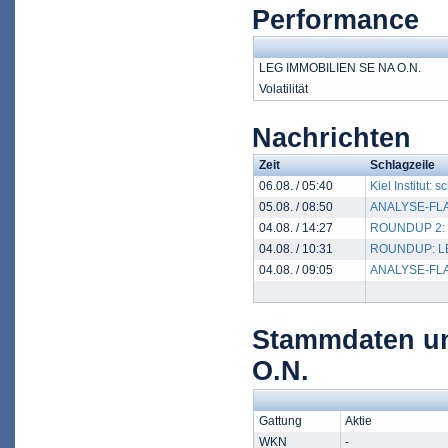
Performance
LEG IMMOBILIEN SE NA O.N.
Volatilität
Nachrichten
Zeit
Schlagzeile
06.08. / 05:40
Kiel Institut:
05.08. / 08:50
ANALYSE-FLASH
04.08. / 14:27
ROUNDUP 2: LE
04.08. / 10:31
ROUNDUP: LEG 
04.08. / 09:05
ANALYSE-FLASH
Stammdaten u
O.N.
Gattung
Aktie
WKN
-