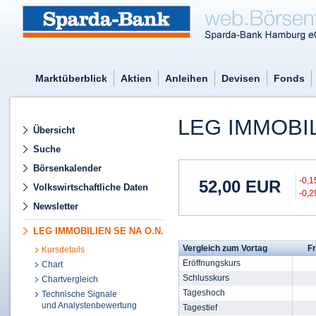
Marktüberblick
Aktien
Anleihen
Devisen
Fonds
LEG IMMOBI
Übersicht
Suche
Börsenkalender
-0,
52,00
EUR
Volkswirtschaftliche Daten
-0,
Newsletter
LEG IMMOBILIEN SE NA O.N.
Vergleich zum Vortag
Fr
Kursdetails
Eröffnungskurs
Chart
Schlusskurs
Chartvergleich
Tageshoch
Technische Signale
und Analystenbewertung
Tagestief