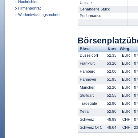
Nachrichten
Umsatz
Firmenporträt
Gehandelte Stück
Wertentwicklungsrechner
Performance
Börsenplatzüb
Börse
Kurs
Whrg.
Düsseldorf
52,35
EUR
07
Frankfurt
53,20
EUR
07
Hamburg
52,00
EUR
07
Hannover
51,95
EUR
07
München
52,20
EUR
07
Stuttgart
52,55
EUR
07
Tradegate
52,90
EUR
07
Xetra
52,80
EUR
07
Schweiz
48,98
CHF
07
Schweiz OTC
48,64
CHF
23