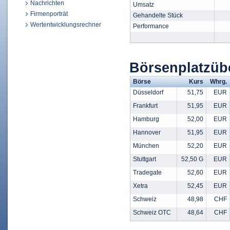
Nachrichten
Umsatz
Firmenporträt
Gehandelte Stück
Wertentwicklungsrechner
Performance
Börsenplatzüb
Börse
Kurs
Whrg.
Düsseldorf
51,75
EUR
Frankfurt
51,95
EUR
Hamburg
52,00
EUR
Hannover
51,95
EUR
München
52,20
EUR
Stuttgart
52,50 G
EUR
Tradegate
52,60
EUR
Xetra
52,45
EUR
Schweiz
48,98
CHF
Schweiz OTC
48,64
CHF