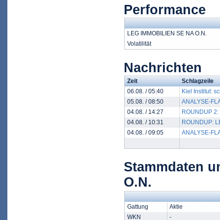
Performance
LEG IMMOBILIEN SE NA O.N.
Volatilität
Nachrichten
Zeit
Schlagzeile
06.08. / 05:40
Kiel Institut:
05.08. / 08:50
ANALYSE-FLASH
04.08. / 14:27
ROUNDUP 2: LE
04.08. / 10:31
ROUNDUP: LEG 
04.08. / 09:05
ANALYSE-FLASH
Stammdaten u
O.N.
Gattung
Aktie
WKN
-