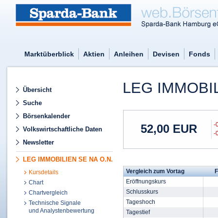
Marktüberblick
Aktien
Anleihen
Devisen
Fonds
LEG IMMOBI
Übersicht
Suche
Börsenkalender
-
52,00
EUR
Volkswirtschaftliche Daten
-
Newsletter
LEG IMMOBILIEN SE NA O.N.
Vergleich zum Vortag
F
Kursdetails
Eröffnungskurs
Chart
Schlusskurs
Chartvergleich
Tageshoch
Technische Signale
und Analystenbewertung
Tagestief