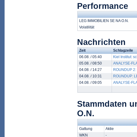
Performance
LEG IMMOBILIEN SE NA O.N.
Volatilität
Nachrichten
Zeit
Schlagzeile
06.08. / 05:40
Kiel Institut:
05.08. / 08:50
ANALYSE-FLASH
04.08. / 14:27
ROUNDUP 2: LE
04.08. / 10:31
ROUNDUP: LEG 
04.08. / 09:05
ANALYSE-FLASH
Stammdaten u
O.N.
Gattung
Aktie
WKN
-