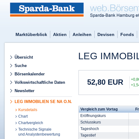
Marktüberblick
Aktien
Anleihen
Devisen
Fonds
LEG IMMOBI
Übersicht
Suche
Börsenkalender
+0,
52,80
EUR
Volkswirtschaftliche Daten
+1,
Newsletter
LEG IMMOBILIEN SE NA O.N.
Vergleich zum Vortag
Fr
Kursdetails
Eröffnungskurs
Chart
Schlusskurs
Chartvergleich
Tageshoch
Technische Signale
und Analystenbewertung
Tagestief