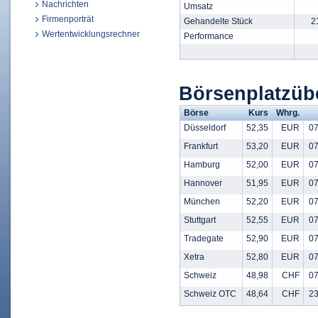
Nachrichten
Umsatz
Firmenporträt
Gehandelte Stück
2
Wertentwicklungsrechner
Performance
Börsenplatzüb
Börse
Kurs
Whrg.
Düsseldorf
52,35
EUR
07
Frankfurt
53,20
EUR
07
Hamburg
52,00
EUR
07
Hannover
51,95
EUR
07
München
52,20
EUR
07
Stuttgart
52,55
EUR
07
Tradegate
52,90
EUR
07
Xetra
52,80
EUR
07
Schweiz
48,98
CHF
07
Schweiz OTC
48,64
CHF
23