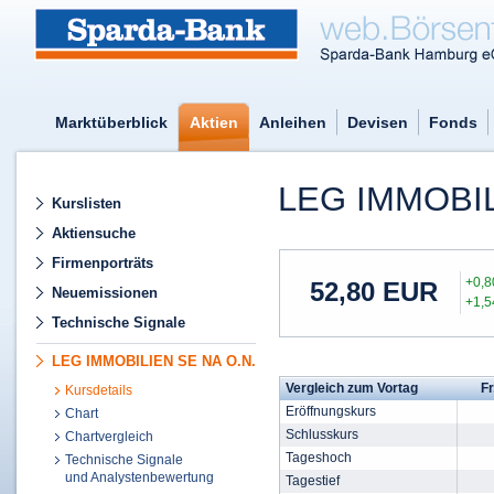
Marktüberblick
Aktien
Anleihen
Devisen
Fonds
LEG IMMOBI
Kurslisten
Aktiensuche
Firmenporträts
+0,
52,80
EUR
Neuemissionen
+1,
Technische Signale
LEG IMMOBILIEN SE NA O.N.
Vergleich zum Vortag
Fr
Kursdetails
Eröffnungskurs
Chart
Schlusskurs
Chartvergleich
Tageshoch
Technische Signale
und Analystenbewertung
Tagestief