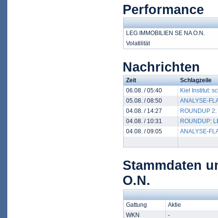
Performance
LEG IMMOBILIEN SE NA O.N.
Volatilität
Nachrichten
Zeit
Schlagzeile
06.08. / 05:40
Kiel Institut:
05.08. / 08:50
ANALYSE-FLASH
04.08. / 14:27
ROUNDUP 2: LE
04.08. / 10:31
ROUNDUP: LEG 
04.08. / 09:05
ANALYSE-FLASH
Stammdaten u
O.N.
Gattung
Aktie
WKN
-