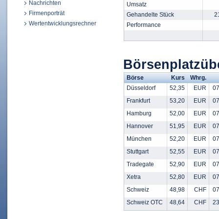
Nachrichten
Umsatz
Firmenporträt
Gehandelte Stück
2
Wertentwicklungsrechner
Performance
Börsenplatzüb
Börse
Kurs
Whrg.
Düsseldorf
52,35
EUR
07
Frankfurt
53,20
EUR
07
Hamburg
52,00
EUR
07
Hannover
51,95
EUR
07
München
52,20
EUR
07
Stuttgart
52,55
EUR
07
Tradegate
52,90
EUR
07
Xetra
52,80
EUR
07
Schweiz
48,98
CHF
07
Schweiz OTC
48,64
CHF
23