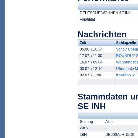
DEUTSCHE WOHNEN SE INH
Volatilität
Nachrichten
Zeit
Schlagzeile
05.08. / 10:34
Vonovia beg
17.07. / 11:30
ROUNDUP 2/A
16.07. / 09:04
Wohnungsbes
03.07. / 12:16
Überhöhte Mi
02.07. / 11:00
Koalition wi
Stammdaten u
SE INH
Gattung
Aktie
WKN
-
ISIN
DE000A0HN5C6