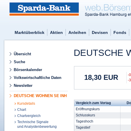
Marktüberblick
Aktien
Anleihen
Devisen
Fonds
DEUTSCHE W
Übersicht
Suche
Börsenkalender
-
18,30
EUR
Volkswirtschaftliche Daten
-
Newsletter
DEUTSCHE WOHNEN SE INH
Vergleich zum Vortag
Do
Kursdetails
Eröffnungskurs
Chart
Schlusskurs
Chartvergleich
Tageshoch
Technische Signale
und Analystenbewertung
Tagestief