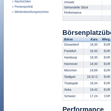
Nachrichten
Umsatz
Firmenporträt
Gehandelte Stück
Wertentwicklungsrechner
Performance
Börsenplatzü
Börse
Kurs
Whrg.
Düsseldorf
18,30
EUR
Frankfurt
18,30
EUR
Hamburg
18,30
EUR
Hannover
18,30
EUR
München
18,66
EUR
Stuttgart
18,32 G
EUR
Tradegate
18,34
EUR
Xetra
18,42
EUR
Schweiz
17,24
CHF
Performance