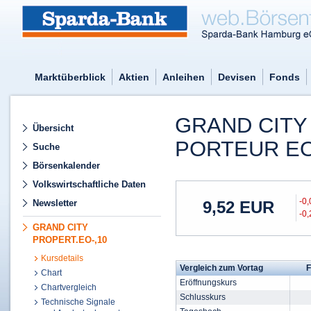
Marktüberblick
Aktien
Anleihen
Devisen
Fonds
GRAND CITY
Übersicht
PORTEUR EO
Suche
Börsenkalender
Volkswirtschaftliche Daten
-0
Newsletter
9,52
EUR
-0
GRAND CITY
PROPERT.EO-,10
Kursdetails
Vergleich zum Vortag
F
Chart
Eröffnungskurs
Chartvergleich
Schlusskurs
Technische Signale