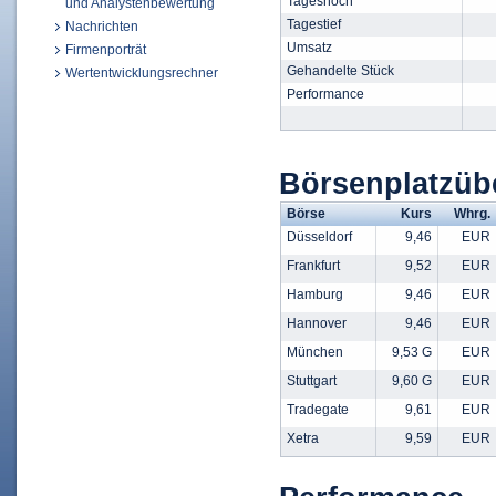
Tageshoch
und Analystenbewertung
Tagestief
Nachrichten
Umsatz
Firmenporträt
Gehandelte Stück
Wertentwicklungsrechner
Performance
Börsenplatzüb
Börse
Kurs
Whrg.
Düsseldorf
9,46
EUR
Frankfurt
9,52
EUR
Hamburg
9,46
EUR
Hannover
9,46
EUR
München
9,53 G
EUR
Stuttgart
9,60 G
EUR
Tradegate
9,61
EUR
Xetra
9,59
EUR