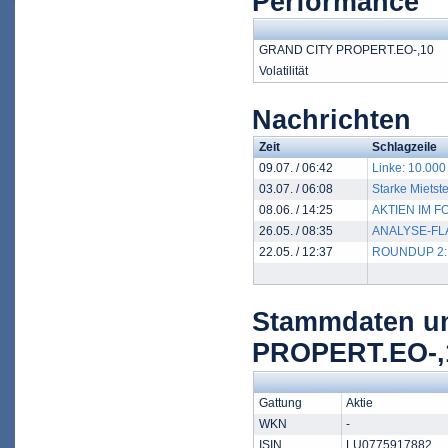
Performance
GRAND CITY PROPERT.EO-,10
Volatilität
Nachrichten
Zeit
Schlagzeile
09.07. / 06:42
Linke: 10.000
03.07. / 06:08
Starke Mietst
08.06. / 14:25
AKTIEN IM FOK
26.05. / 08:35
ANALYSE-FLASH
22.05. / 12:37
ROUNDUP 2: Za
Stammdaten u
PROPERT.EO-,
Gattung
Aktie
WKN
-
ISIN
LU0775917882