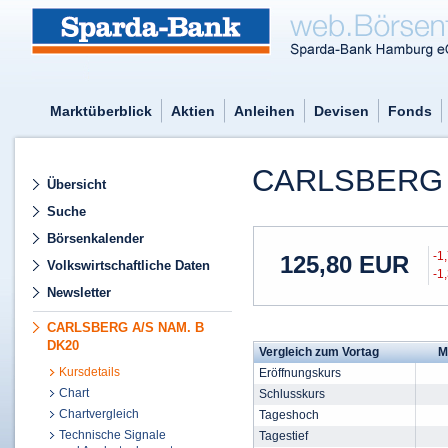
Marktüberblick
Aktien
Anleihen
Devisen
Fonds
CARLSBERG 
Übersicht
Suche
Börsenkalender
-1
125,80
EUR
Volkswirtschaftliche Daten
-1
Newsletter
CARLSBERG A/S NAM. B
DK20
Vergleich zum Vortag
M
Kursdetails
Eröffnungskurs
Chart
Schlusskurs
Chartvergleich
Tageshoch
Technische Signale
Tagestief