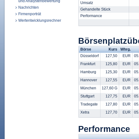
und Analystenbewertung
Umsatz
Nachrichten
Gehandelte Stück
Firmenporträt
Performance
Wertentwicklungsrechner
Börsenplatzüb
Börse
Kurs
Whrg.
Düsseldorf
127,50
EUR
05.
Frankfurt
125,80
EUR
05.
Hamburg
125,30
EUR
05.
Hannover
127,55
EUR
05.
München
127,60 G
EUR
05.
Stuttgart
127,75
EUR
05.
Tradegate
127,80
EUR
05.
Xetra
127,70
EUR
05.
Performance