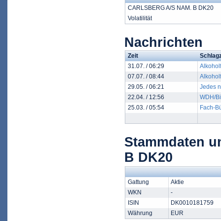
CARLSBERG A/S NAM. B DK20
Volatilität
Nachrichten
Zeit
Schlagz
31.07. / 06:29
Alkohol
07.07. / 08:44
Alkoholf
29.05. / 06:21
Jedes n
22.04. / 12:56
WDH/Bie
25.03. / 05:54
Fach-Bü
Stammdaten u
B DK20
Gattung
Aktie
WKN
-
ISIN
DK0010181759
Währung
EUR