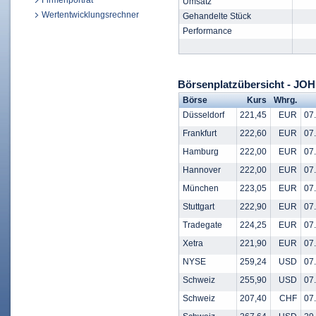
Firmenporträt
Umsatz
Wertentwicklungsrechner
Gehandelte Stück
Performance
Börsenplatzübersicht - J
Börse
Kurs
Whrg.
Düsseldorf
221,45
EUR
07.
Frankfurt
222,60
EUR
07.
Hamburg
222,00
EUR
07.
Hannover
222,00
EUR
07.
München
223,05
EUR
07.
Stuttgart
222,90
EUR
07.
Tradegate
224,25
EUR
07.
Xetra
221,90
EUR
07.
NYSE
259,24
USD
07.
Schweiz
255,90
USD
07.
Schweiz
207,40
CHF
07.