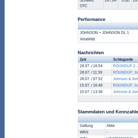
Schweiz
267,64
USD
29.
OTC
Performance
JOHNSON + JOHNSON DL 1
Volatilität
Nachrichten
Zeit
Schlagzeile
28.07. / 16:54
ROUNDUP 2: Jo
28.07. / 11:39
ROUNDUP: John
28.07. / 07:52
Johnson & John
15.07. / 16:48
ROUNDUP: Johns
15.07. / 13:36
Johnson & John
Stammdaten und Kennzahl
Gattung
Aktie
WKN
-