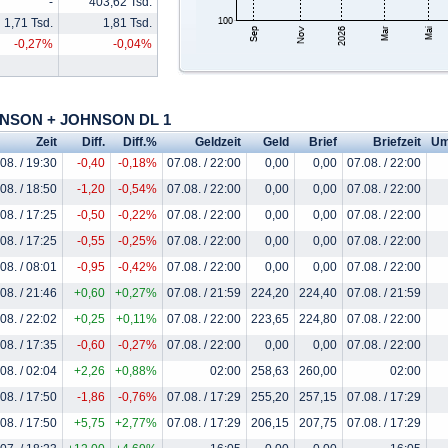
-
403,62 Tsd.
1,71 Tsd.
1,81 Tsd.
-0,27%
-0,04%
OHNSON + JOHNSON DL 1
Zeit
Diff.
Diff.%
Geldzeit
Geld
Brief
Briefzeit
Um
08. / 19:30
-0,40
-0,18%
07.08. / 22:00
0,00
0,00
07.08. / 22:00
08. / 18:50
-1,20
-0,54%
07.08. / 22:00
0,00
0,00
07.08. / 22:00
08. / 17:25
-0,50
-0,22%
07.08. / 22:00
0,00
0,00
07.08. / 22:00
08. / 17:25
-0,55
-0,25%
07.08. / 22:00
0,00
0,00
07.08. / 22:00
08. / 08:01
-0,95
-0,42%
07.08. / 22:00
0,00
0,00
07.08. / 22:00
08. / 21:46
+0,60
+0,27%
07.08. / 21:59
224,20
224,40
07.08. / 21:59
08. / 22:02
+0,25
+0,11%
07.08. / 22:00
223,65
224,80
07.08. / 22:00
08. / 17:35
-0,60
-0,27%
07.08. / 22:00
0,00
0,00
07.08. / 22:00
08. / 02:04
+2,26
+0,88%
02:00
258,63
260,00
02:00
08. / 17:50
-1,86
-0,76%
07.08. / 17:29
255,20
257,15
07.08. / 17:29
08. / 17:50
+5,75
+2,77%
07.08. / 17:29
206,15
207,75
07.08. / 17:29