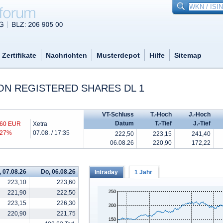
Zertifikate
Nachrichten
Musterdepot
Hilfe
Sitemap
N REGISTERED SHARES DL 1
VT-Schluss
T.-Hoch
J.-Hoch
Datum
T.-Tief
J.-Tief
,60 EUR
Xetra
,27%
07.08. / 17:35
222,50
223,15
241,40
06.08.26
220,90
172,22
, 07.08.26
Do, 06.08.26
Intraday
1 Jahr
223,10
223,60
221,90
222,50
223,15
226,30
220,90
221,75