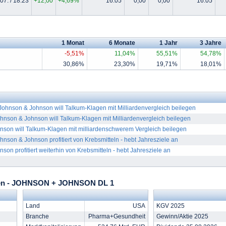
07. / 18:23
+12,00
+4,69%
16:05
0,00
0,00
16:05
1 Monat
6 Monate
1 Jahr
3 Jahre
-5,51%
11,04%
55,51%
54,78%
30,86%
23,30%
19,71%
18,01%
hnson & Johnson will Talkum-Klagen mit Milliardenvergleich beilegen
son & Johnson will Talkum-Klagen mit Milliardenvergleich beilegen
son will Talkum-Klagen mit milliardenschwerem Vergleich beilegen
on & Johnson profitiert von Krebsmitteln - hebt Jahresziele an
son profitiert weiterhin von Krebsmitteln - hebt Jahresziele an
en - JOHNSON + JOHNSON DL 1
Land
USA
KGV 2025
Branche
Pharma+Gesundheit
Gewinn/Aktie 2025