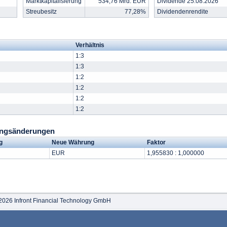
Marktkapitalisierung
534,76 Mrd. EUR
Dividende 25.08.2026
Streubesitz
77,28%
Dividendenrendite
Verhältnis
1:3
1:3
1:2
1:2
1:2
1:2
ungsänderungen
g
Neue Währung
Faktor
EUR
1,955830 : 1,000000
2026 Infront Financial Technology GmbH