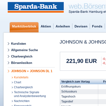
Marktüberblick
Aktien
Anleihen
Devisen
Fonds
JOHNSON & JOHNSO
Kurslisten
Allgemeine Suche
Chartvergleich
-0
221,90
EUR
Börsenlexikon
-0
JOHNSON + JOHNSON DL 1
Kursdetails
Vergleich zum Vortag
Fr
Chart
Eröffnungskurs
Chartvergleich
Schlusskurs
Technische Signale
und Analystenbewertung
Tageshoch
Nachrichten
Tagestief