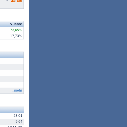
-
5 Jahre
73,65%
17,73%
...mehr
23,01
9,64