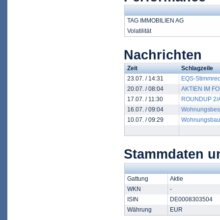
TAG IMMOBILIEN AG
Volatilität
Nachrichten
Zeit
Schlagzeile
23.07. / 14:31
EQS-Stimmrech
20.07. / 08:04
AKTIEN IM FOK
17.07. / 11:30
ROUNDUP 2/Ans
16.07. / 09:04
Wohnungsbesta
10.07. / 09:29
Wohnungsbau wi
Stammdaten u
Gattung
Aktie
WKN
-
ISIN
DE0008303504
Währung
EUR