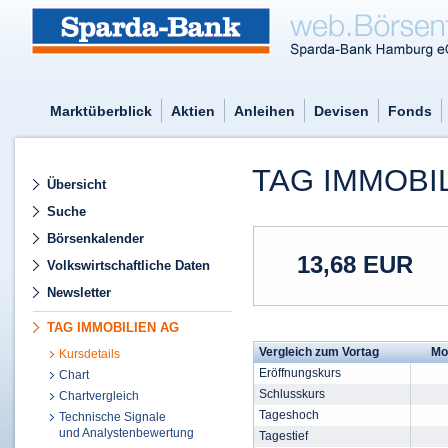
Marktüberblick
Aktien
Anleihen
Devisen
Fonds
TAG IMMOBIL
Übersicht
Suche
Börsenkalender
13,68
EUR
Volkswirtschaftliche Daten
Newsletter
TAG IMMOBILIEN AG
Vergleich zum Vortag
Mo
Kursdetails
Eröffnungskurs
Chart
Schlusskurs
Chartvergleich
Tageshoch
Technische Signale
und Analystenbewertung
Tagestief