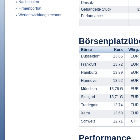
Nachrichten
Umsatz
Firmenporträt
Gehandelte Stück
3
Wertentwicklungsrechner
Performance
Börsenplatzüb
Börse
Kurs
Whrg.
Düsseldorf
13,65
EUR
Frankfurt
13,72
EUR
Hamburg
13,89
EUR
Hannover
13,92
EUR
München
13,76 G
EUR
Stuttgart
13,71 G
EUR
Tradegate
13,74
EUR
Xetra
13,68
EUR
Schweiz
12,71
CHF
Performance