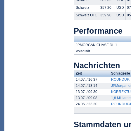
Schweiz
289,05
CHF
07
Schweiz
357,20
USD
07
Schweiz OTC
359,90
USD
05
Performance
JPMORGAN CHASE DL 1
Volatilität
Nachrichten
Zeit
Schlagzeile
14.07. / 16:37
ROUNDUP: Gr
14.07. / 13:14
JPMorgan erz
13.07. / 09:30
KORREKTUR: 
13.07. / 09:08
1,8 Milliard
24.06. / 23:20
ROUNDUP/US-
Stammdaten u