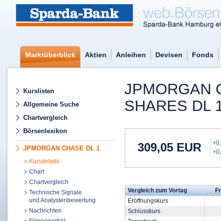
Marktüberblick
Aktien
Anleihen
Devisen
Fonds
JPMORGAN C
Kurslisten
SHARES DL 
Allgemeine Suche
Chartvergleich
Börsenlexikon
+0
309,05
EUR
JPMORGAN CHASE DL 1
+0
Kursdetails
Chart
Chartvergleich
Vergleich zum Vortag
Fr
Technische Signale
und Analystenbewertung
Eröffnungskurs
Nachrichten
Schlusskurs