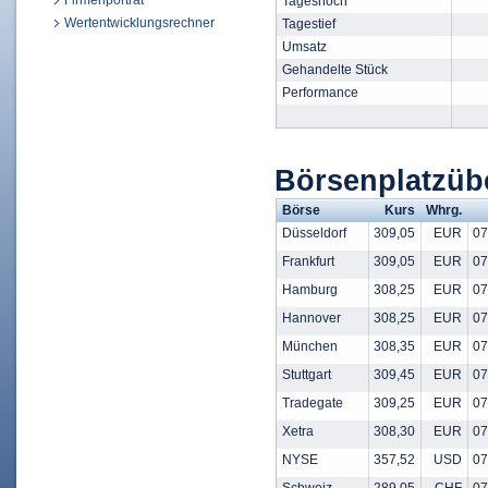
Firmenporträt
Tageshoch
Wertentwicklungsrechner
Tagestief
Umsatz
Gehandelte Stück
Performance
Börsenplatzü
Börse
Kurs
Whrg.
Düsseldorf
309,05
EUR
07
Frankfurt
309,05
EUR
07
Hamburg
308,25
EUR
07
Hannover
308,25
EUR
07
München
308,35
EUR
07
Stuttgart
309,45
EUR
07
Tradegate
309,25
EUR
07
Xetra
308,30
EUR
07
NYSE
357,52
USD
07