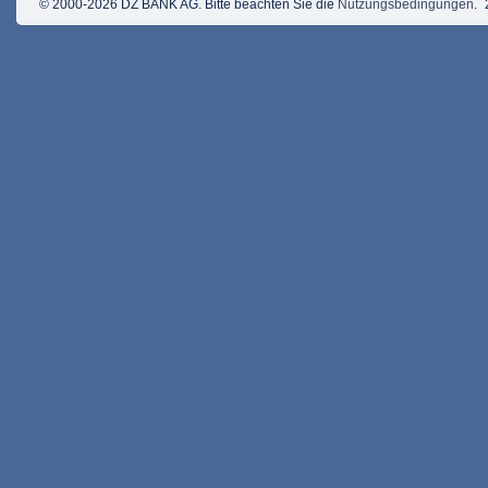
© 2000-2026 DZ BANK AG. Bitte beachten Sie die
Nutzungsbedingungen
.