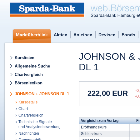
Marktüberblick
Aktien
Anleihen
Devisen
Fonds
JOHNSON &
Kurslisten
DL 1
Allgemeine Suche
Chartvergleich
Börsenlexikon
-0
222,00
EUR
JOHNSON + JOHNSON DL 1
-0
Kursdetails
Chart
Chartvergleich
Vergleich zum Vortag
Fr
Technische Signale
und Analystenbewertung
Eröffnungskurs
Nachrichten
Schlusskurs