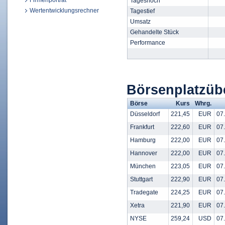
Firmenporträt
Tageshoch
Wertentwicklungsrechner
Tagestief
Umsatz
Gehandelte Stück
Performance
Börsenplatzüb
Börse
Kurs
Whrg.
Düsseldorf
221,45
EUR
07.
Frankfurt
222,60
EUR
07.
Hamburg
222,00
EUR
07.
Hannover
222,00
EUR
07.
München
223,05
EUR
07.
Stuttgart
222,90
EUR
07.
Tradegate
224,25
EUR
07.
Xetra
221,90
EUR
07.
NYSE
259,24
USD
07.