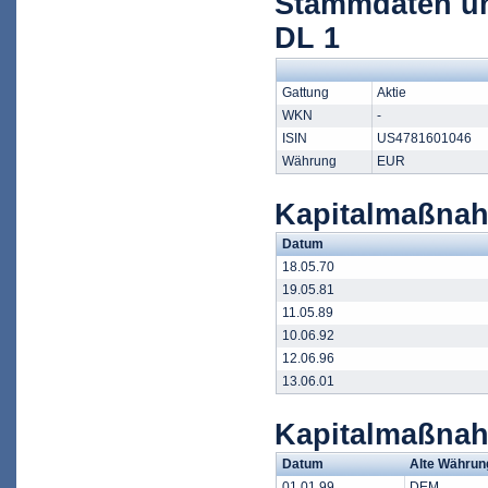
Stammdaten u
DL 1
Gattung
Aktie
WKN
-
ISIN
US4781601046
Währung
EUR
Kapitalmaßnah
Datum
18.05.70
19.05.81
11.05.89
10.06.92
12.06.96
13.06.01
Kapitalmaßna
Datum
Alte Währun
01.01.99
DEM