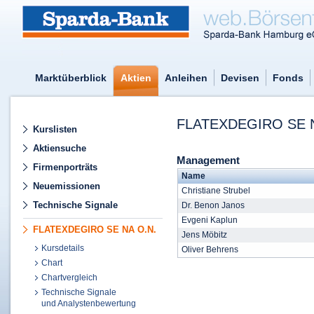
Marktüberblick
Aktien
Anleihen
Devisen
Fonds
FLATEXDEGIRO SE 
Kurslisten
Aktiensuche
Management
Firmenporträts
Name
Neuemissionen
Christiane Strubel
Technische Signale
Dr. Benon Janos
Evgeni Kaplun
FLATEXDEGIRO SE NA O.N.
Jens Möbitz
Kursdetails
Oliver Behrens
Chart
Chartvergleich
Technische Signale
und Analystenbewertung