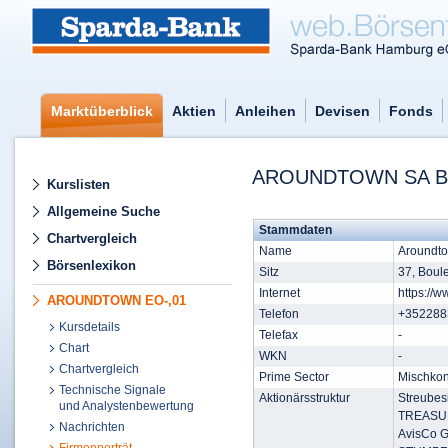
Marktüberblick
Aktien
Anleihen
Devisen
Fonds
AROUNDTOWN SA BE
Kurslisten
Allgemeine Suche
Stammdaten
Chartvergleich
Name
Aroundt
Börsenlexikon
Sitz
37, Boul
Internet
https://w
AROUNDTOWN EO-,01
Telefon
+352288
Kursdetails
Telefax
-
Chart
WKN
-
Chartvergleich
Prime Sector
Mischko
Technische Signale
Aktionärsstruktur
Streubes
und Analystenbewertung
TREASU
Nachrichten
AvisCo 