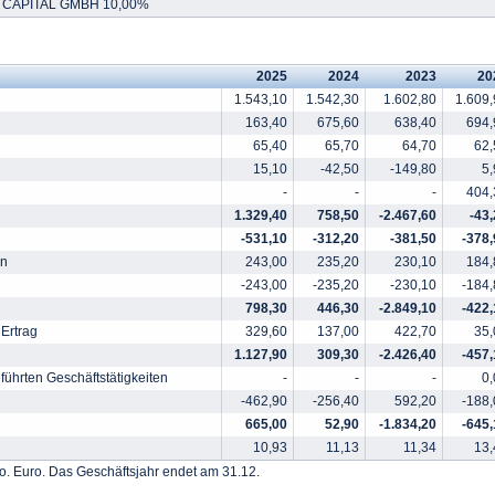
CAPITAL GMBH 10,00%
2025
2024
2023
20
1.543,10
1.542,30
1.602,80
1.609,
163,40
675,60
638,40
694,
65,40
65,70
64,70
62,
15,10
-42,50
-149,80
5,
-
-
-
404,
1.329,40
758,50
-2.467,60
-43
-531,10
-312,20
-381,50
-378,
en
243,00
235,20
230,10
184,
-243,00
-235,20
-230,10
-184,
798,30
446,30
-2.849,10
-422,
Ertrag
329,60
137,00
422,70
35,
1.127,90
309,30
-2.426,40
-457,
führten Geschäftstätigkeiten
-
-
-
0,
-462,90
-256,40
592,20
-188,
665,00
52,90
-1.834,20
-645,
10,93
11,13
11,34
13,
o. Euro. Das Geschäftsjahr endet am 31.12.