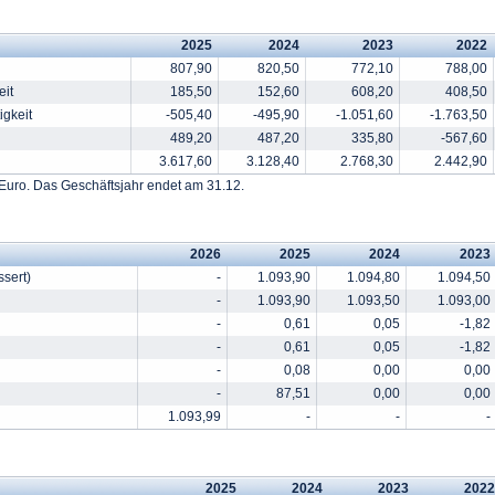
2025
2024
2023
2022
807,90
820,50
772,10
788,00
eit
185,50
152,60
608,20
408,50
igkeit
-505,40
-495,90
-1.051,60
-1.763,50
489,20
487,20
335,80
-567,60
3.617,60
3.128,40
2.768,30
2.442,90
Euro. Das Geschäftsjahr endet am 31.12.
2026
2025
2024
2023
ssert)
-
1.093,90
1.094,80
1.094,50
-
1.093,90
1.093,50
1.093,00
-
0,61
0,05
-1,82
-
0,61
0,05
-1,82
-
0,08
0,00
0,00
-
87,51
0,00
0,00
1.093,99
-
-
-
2025
2024
2023
2022