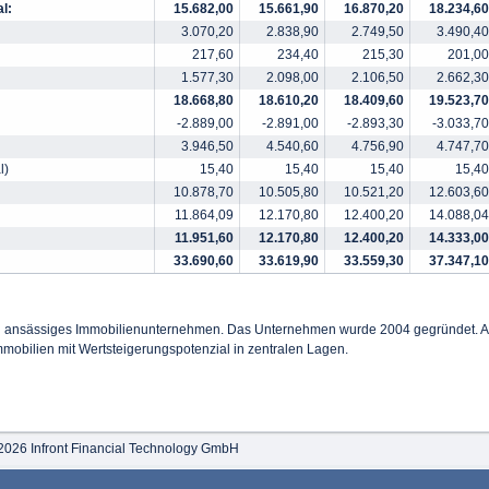
l:
15.682,00
15.661,90
16.870,20
18.234,60
3.070,20
2.838,90
2.749,50
3.490,40
217,60
234,40
215,30
201,00
1.577,30
2.098,00
2.106,50
2.662,30
18.668,80
18.610,20
18.409,60
19.523,70
-2.889,00
-2.891,00
-2.893,30
-3.033,70
3.946,50
4.540,60
4.756,90
4.747,70
l)
15,40
15,40
15,40
15,40
10.878,70
10.505,80
10.521,20
12.603,60
11.864,09
12.170,80
12.400,20
14.088,04
11.951,60
12.170,80
12.400,20
14.333,00
33.690,60
33.619,90
33.559,30
37.347,10
rg ansässiges Immobilienunternehmen. Das Unternehmen wurde 2004 gegründet. 
Immobilien mit Wertsteigerungspotenzial in zentralen Lagen.
2026 Infront Financial Technology GmbH