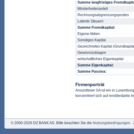
Summe langfristiges Fremdkapita
Minderheitenanteil
Rechnungsabgrenzungsposten
Latente Steuern
Summe Fremdkapital:
Eigene Aktien
Sonstiges Kapital
Gezeichnetes Kapital (Grundkapita
Gewinnrücklagen
wirtschaftliches Eigenkapital
Summe Eigenkapital:
Summe Passiva:
Firmenporträt
Aroundtown SA ist ein in Luxembu
konzentriert sich auf renditestarke 
© 2000-2026 DZ BANK AG. Bitte beachten Sie die
Nutzungsbedingungen
.