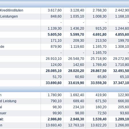
reditinstituten
3.617,60
3.128,40
2.768,30
2.442,90
 Leistungen
848,60
1.035,10
1.008,30
1.168,10
-
-
-
-
1.139,30
1.436,20
915,20
1.244,60
5.605,50
5.599,70
4.691,80
4.855,60
171,10
209,30
213,50
199,70
nde
879,90
1.119,60
1.165,70
1.308,10
-
-
1.165,70
-
26.910,10
26.548,70
25.718,90
29.272,90
124,00
142,60
1.769,40
1.710,80
28.085,10
28.020,20
28.867,50
32.491,50
51,70
60,60
65,80
65,10
33.690,60
33.619,90
33.559,30
37.347,10
n
1.780,90
1.692,40
419,90
122,90
nd Leistung
790,10
689,40
671,50
666,00
al
98,30
234,10
160,20
205,60
euer
99,90
98,00
72,50
93,60
l:
2.986,80
2.948,30
1.539,40
1.289,10
en
13.693,40
12.763,10
13.822,20
1.266,00