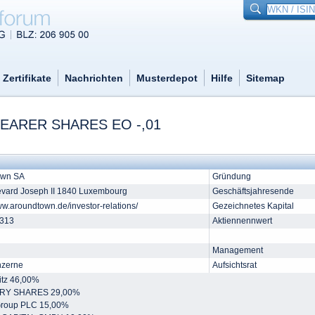
Zertifikate
Nachrichten
Musterdepot
Hilfe
Sitemap
ARER SHARES EO -,01
own SA
Gründung
evard Joseph II 1840 Luxembourg
Geschäftsjahresende
ww.aroundtown.de/investor-relations/
Gezeichnetes Kapital
313
Aktiennennwert
Management
nzerne
Aufsichtsrat
itz 46,00%
RY SHARES 29,00%
Group PLC 15,00%