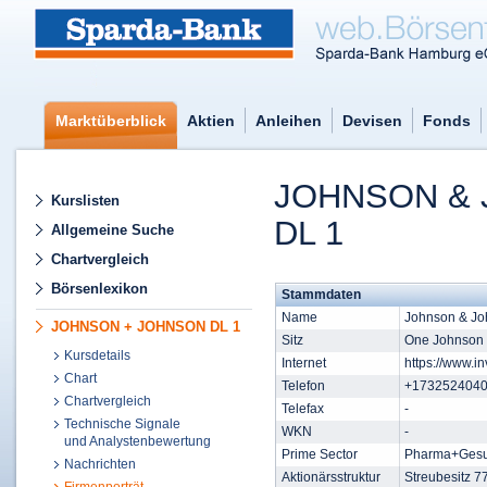
Marktüberblick
Aktien
Anleihen
Devisen
Fonds
JOHNSON &
Kurslisten
DL 1
Allgemeine Suche
Chartvergleich
Börsenlexikon
Stammdaten
Name
Johnson & J
JOHNSON + JOHNSON DL 1
Sitz
One Johnson 
Kursdetails
Internet
https://www.in
Chart
Telefon
+173252404
Chartvergleich
Telefax
-
Technische Signale
WKN
-
und Analystenbewertung
Prime Sector
Pharma+Gesu
Nachrichten
Aktionärsstruktur
Streubesitz 