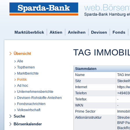
Marktüberblick
Aktien
Anleihen
Devisen
Fonds
TAG IMMOBIL
Übersicht
Alle
Topthemen
Stammdaten
Marktberichte
Name
TAG Imm
Politik
Sitz
Steckel
Ad hoc
Internet
https://
Unternehmensberichte
Telefon
+49403
Devisen-Rohstoffe-Anleihen
Telefax
-
Fondsnachrichten
WKN
-
Volkswirtschaft
Prime Sector
Immobil
Suche
Aktionärsstruktur
Streube
BNP Pa
Börsenkalender
BlackR