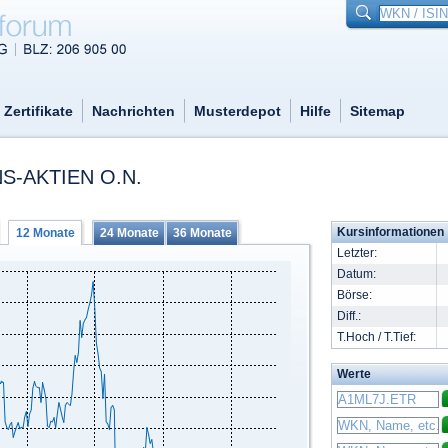
Zertifikate
Nachrichten
Musterdepot
Hilfe
Sitemap
S-AKTIEN O.N.
Kursinformationen
12 Monate
24 Monate
36 Monate
Letzter:
Datum:
Börse:
Diff.:
T.Hoch / T.Tief:
Werte