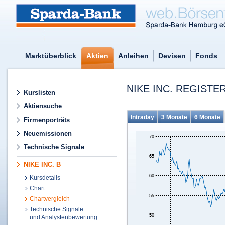
Marktüberblick
Aktien
Anleihen
Devisen
Fonds
NIKE INC. REGISTE
Kurslisten
Aktiensuche
Intraday
3 Monate
6 Monate
Firmenporträts
Neuemissionen
Technische Signale
NIKE INC. B
Kursdetails
Chart
Chartvergleich
Technische Signale
und Analystenbewertung