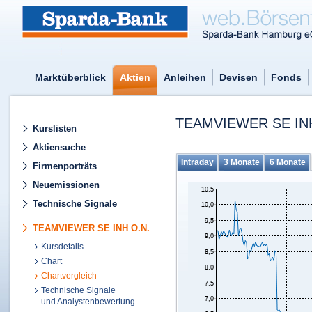
Marktüberblick
Aktien
Anleihen
Devisen
Fonds
TEAMVIEWER SE IN
Kurslisten
Aktiensuche
Intraday
3 Monate
6 Monate
Firmenporträts
Neuemissionen
Technische Signale
TEAMVIEWER SE INH O.N.
Kursdetails
Chart
Chartvergleich
Technische Signale
und Analystenbewertung