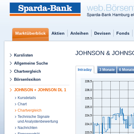
Marktüberblick
Aktien
Anleihen
Devisen
Fonds
JOHNSON & JOHNSO
Kurslisten
Allgemeine Suche
Intraday
3 Monate
6 Monat
Chartvergleich
Börsenlexikon
JOHNSON + JOHNSON DL 1
Kursdetails
Chart
Chartvergleich
Technische Signale
und Analystenbewertung
Nachrichten