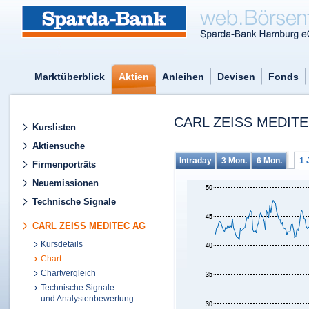
Marktüberblick
Aktien
Anleihen
Devisen
Fonds
CARL ZEISS MEDITE
Kurslisten
Aktiensuche
Intraday
3 Mon.
6 Mon.
1 
Firmenporträts
Neuemissionen
Technische Signale
CARL ZEISS MEDITEC AG
Kursdetails
Chart
Chartvergleich
Technische Signale
und Analystenbewertung