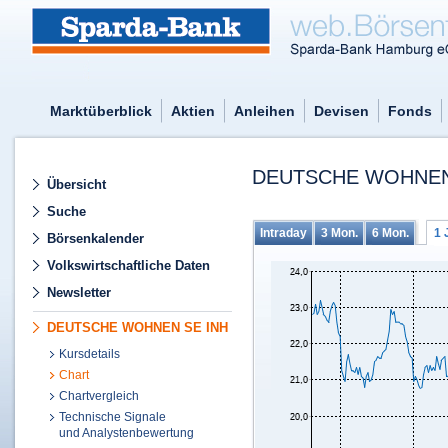
Marktüberblick
Aktien
Anleihen
Devisen
Fonds
DEUTSCHE WOHNEN 
Übersicht
Suche
Intraday
3 Mon.
6 Mon.
1 
Börsenkalender
Volkswirtschaftliche Daten
Newsletter
DEUTSCHE WOHNEN SE INH
Kursdetails
Chart
Chartvergleich
Technische Signale
und Analystenbewertung