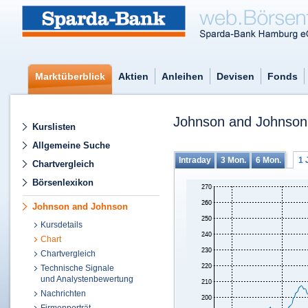
Marktüberblick
Aktien
Anleihen
Devisen
Fonds
Johnson and Johnson
Kurslisten
Allgemeine Suche
Intraday
3 Mon.
6 Mon.
1 
Chartvergleich
Börsenlexikon
Johnson and Johnson
Kursdetails
Chart
Chartvergleich
Technische Signale
und Analystenbewertung
Nachrichten