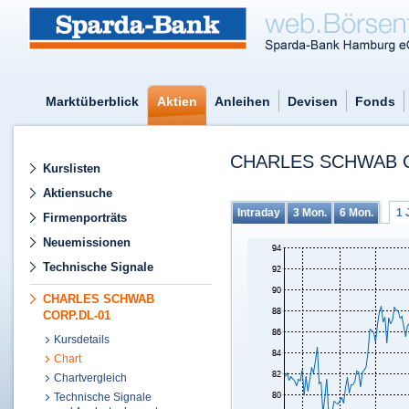
Marktüberblick
Aktien
Anleihen
Devisen
Fonds
CHARLES SCHWAB C
Kurslisten
Aktiensuche
Intraday
3 Mon.
6 Mon.
1 
Firmenporträts
Neuemissionen
Technische Signale
CHARLES SCHWAB
CORP.DL-01
Kursdetails
Chart
Chartvergleich
Technische Signale