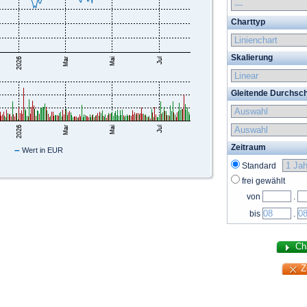
Charttyp
Skalierung
Gleitende Durchsch
Zeitraum
–
Wert in EUR
Standard
frei gewählt
von
.
bis
.