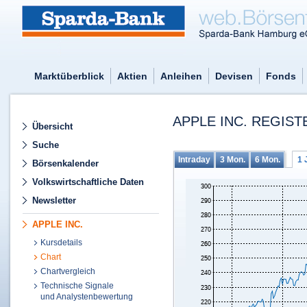
Marktüberblick
Aktien
Anleihen
Devisen
Fonds
APPLE INC. REGIST
Übersicht
Suche
Intraday
3 Mon.
6 Mon.
1 
Börsenkalender
Volkswirtschaftliche Daten
Newsletter
APPLE INC.
Kursdetails
Chart
Chartvergleich
Technische Signale
und Analystenbewertung