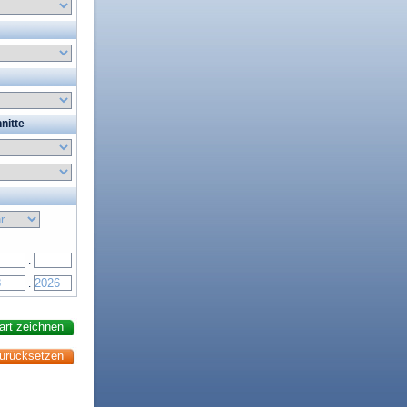
nitte
.
.