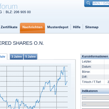
Zertifikate
Nachrichten
Musterdepot
Hilfe
Sitemap
ERED SHARES O.N.
Kursinformationen
Jahr
3 Jahre
5 Jahre
Letzter:
Datum:
Börse:
Diff.:
T.Hoch / T.Tief:
2
Indikatoren