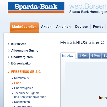
Marktüberblick
Aktien
Anleihen
Devisen
Fonds
FRESENIUS SE & C
Kurslisten
Allgemeine Suche
Intraday
3 Mon.
6 Mon.
1 
Chartvergleich
Börsenlexikon
FRESENIUS SE & C
Kursdetails
Chart
Chartvergleich
Technische Signale
und Analystenbewertung
Nachrichten