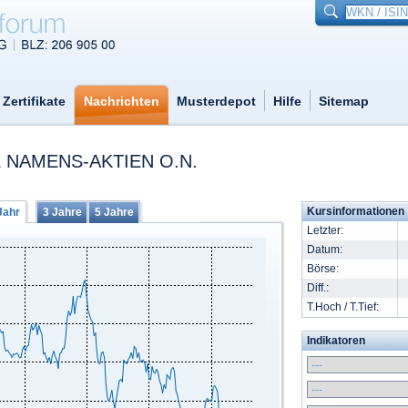
Zertifikate
Nachrichten
Musterdepot
Hilfe
Sitemap
 NAMENS-AKTIEN O.N.
Kursinformationen
Jahr
3 Jahre
5 Jahre
Letzter:
Datum:
Börse:
Diff.:
T.Hoch / T.Tief:
Indikatoren