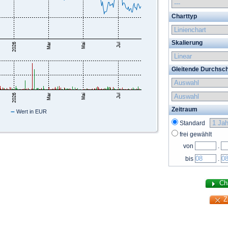
Charttyp
Skalierung
Gleitende Durchsch
Zeitraum
–
Wert in EUR
Standard
frei gewählt
von
.
bis
.