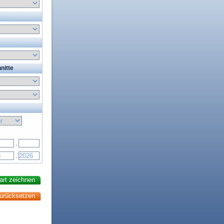
nitte
.
.