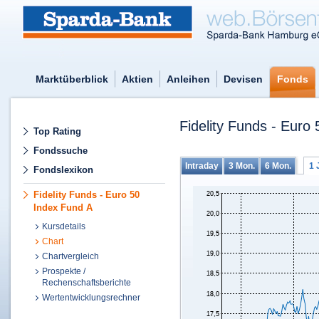
Marktüberblick
Aktien
Anleihen
Devisen
Fonds
Fidelity Funds - Euro
Top Rating
Fondssuche
Intraday
3 Mon.
6 Mon.
1 
Fondslexikon
Fidelity Funds - Euro 50
Index Fund A
Kursdetails
Chart
Chartvergleich
Prospekte /
Rechenschaftsberichte
Wertentwicklungsrechner